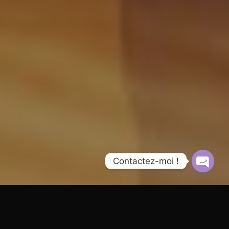
Contactez-moi !
Open
chaty